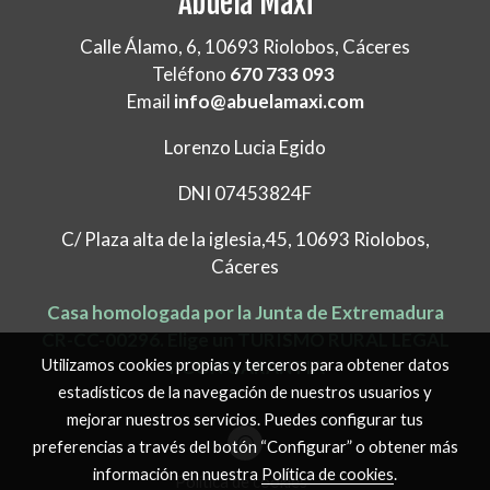
Abuela Maxi
Calle Álamo, 6, 10693 Riolobos, Cáceres
Teléfono
670 733 093
Email
info@abuelamaxi.com
Lorenzo Lucia Egido
DNI 07453824F
C/ Plaza alta de la iglesia,45, 10693 Riolobos,
Cáceres
Casa homologada por la Junta de Extremadura
CR-CC-00296. Elige un TURISMO RURAL LEGAL
Utilizamos cookies propias y terceros para obtener datos
Y CON GARANTIA
estadísticos de la navegación de nuestros usuarios y
mejorar nuestros servicios. Puedes configurar tus
preferencias a través del botón “Configurar” o obtener más
información en nuestra
Política de cookies
.
Política de cookies